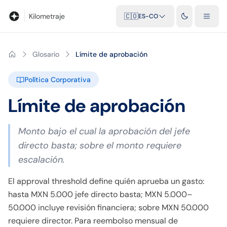
Blog
Calculadora de kilometraje
Glosario
Distancias entre ciu
Kilometraje
🇨🇴
ES-CO
Glosario
Límite de aprobación
Política Corporativa
Límite de aprobación
Monto bajo el cual la aprobación del jefe
directo basta; sobre el monto requiere
escalación.
El approval threshold define quién aprueba un gasto:
hasta MXN 5.000 jefe directo basta; MXN 5.000–
50.000 incluye revisión financiera; sobre MXN 50.000
requiere director. Para reembolso mensual de