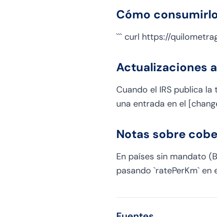
Cómo consumirl
``` curl https://quilomet
Actualizaciones 
Cuando el IRS publica la
una entrada en el [change
Notas sobre cobe
En países sin mandato (B
pasando `ratePerKm` en e
Fuentes