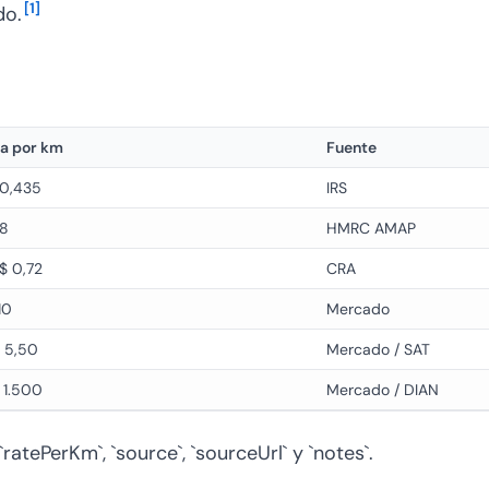
[
1
]
do.
fa por km
Fuente
 0,435
IRS
28
HMRC AMAP
$ 0,72
CRA
10
Mercado
 5,50
Mercado / SAT
 1.500
Mercado / DIAN
`ratePerKm`, `source`, `sourceUrl` y `notes`.