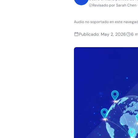
Revisado por
Sarah Chen
Audio no soportado en este navegad
Publicado
:
May 2, 2026
6
m