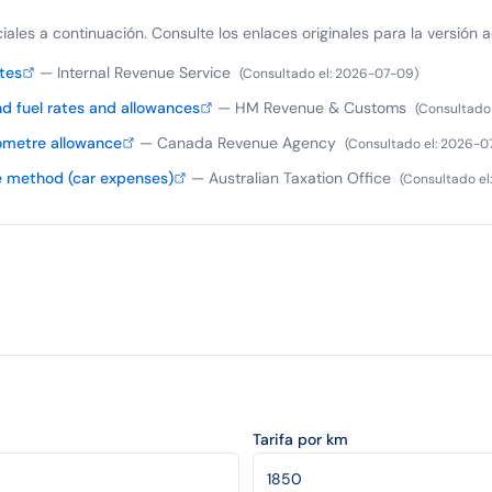
iciales a continuación. Consulte los enlaces originales para la versión a
tes
—
Internal Revenue Service
(
Consultado el
:
2026-07-09
)
d fuel rates and allowances
—
HM Revenue & Customs
(
Consultado 
ometre allowance
—
Canada Revenue Agency
(
Consultado el
:
2026-0
e method (car expenses)
—
Australian Taxation Office
(
Consultado el
Tarifa por km