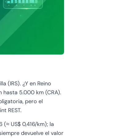
a (IRS). ¿Y en Reino
m hasta 5.000 km (CRA).
ligatoria, pero el
nt REST.
6 (≈ US$ 0,416/km); la
iempre devuelve el valor