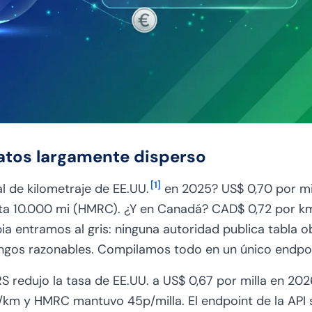
atos largamente disperso
[
1
]
al de kilometraje de EE.UU.
en 2025? US$ 0,70 por mill
sta 10.000 mi (HMRC). ¿Y en Canadá? CAD$ 0,72 por k
ia entramos al gris: ninguna autoridad publica tabla ob
gos razonables. Compilamos todo en un único endpoi
RS redujo la tasa de EE.UU. a US$ 0,67 por milla en 202
m y HMRC mantuvo 45p/milla. El endpoint de la API s