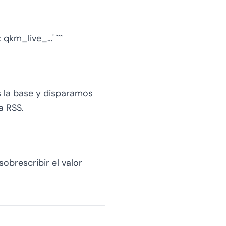
 qkm_live_…' ```
s la base y disparamos
a RSS.
obrescribir el valor