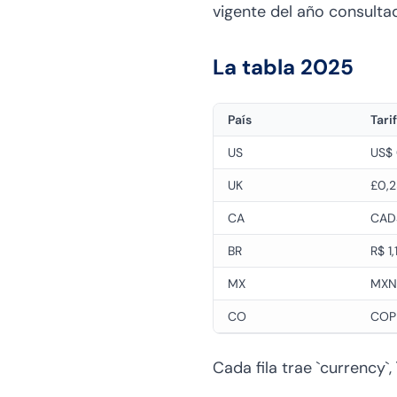
vigente del año consulta
La tabla 2025
País
Tari
US
US$
UK
£0,
CA
CAD
BR
R$ 1,
MX
MXN
CO
COP
Cada fila trae `currency`, 