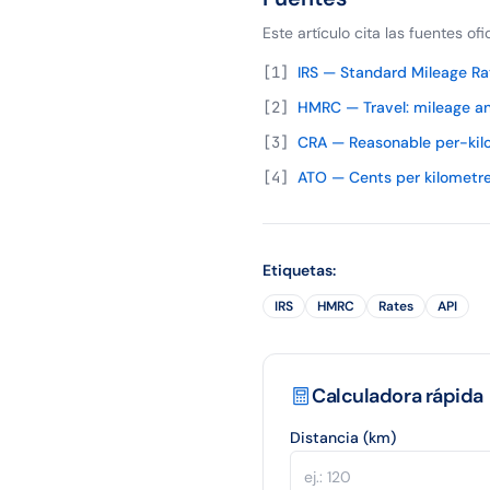
Este artículo cita las fuentes of
[
1
]
IRS — Standard Mileage Ra
[
2
]
HMRC — Travel: mileage an
[
3
]
CRA — Reasonable per-kil
[
4
]
ATO — Cents per kilometr
Etiquetas
:
IRS
HMRC
Rates
API
Calculadora rápida
Distancia (km)