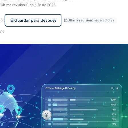
·
Última revisión
:
9 de julio de 2026
Guardar para después
or.
Última revisión
:
hace 28 días
in