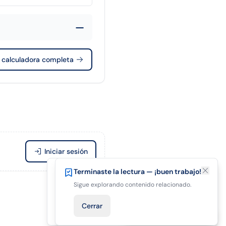
—
r calculadora completa
Iniciar sesión
¿Te está gustando el artículo?
Terminaste la lectura — ¡buen trabajo!
Guárdalo para terminar de leer después.
Sigue explorando contenido relacionado.
Guardar para después
Cerrar
Cerrar
Pregunta al asistente