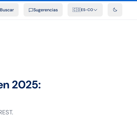
ficiales
Podcast
Videos
Desarrolladores
Integraciones
FAQ
Buscar
Sugerencias
🇨🇴
ES-CO
 en 2025:
REST.