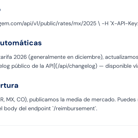
o
ragem.com/api/v1/public/rates/mx/2025 \ -H 'X-API-Key:
automáticas
 tarifa 2026 (generalmente en diciembre), actualizamo
log público de la API](/api/changelog) — disponible ví
rtura
R, MX, CO), publicamos la media de mercado. Puedes s
l body del endpoint `/reimbursement`.