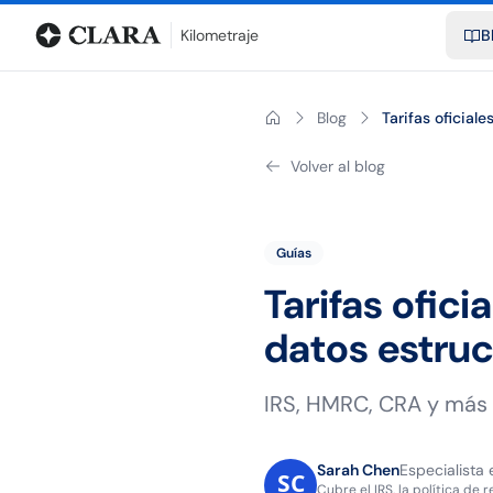
Blog
Calculadora de kilometraje
Glosario
Distancias entre ciu
Kilometraje
B
Blog
Tarifas oficial
Volver al blog
Guías
Tarifas ofici
datos estru
IRS, HMRC, CRA y más — 
Sarah Chen
Especialista 
Cubre el IRS, la política de 