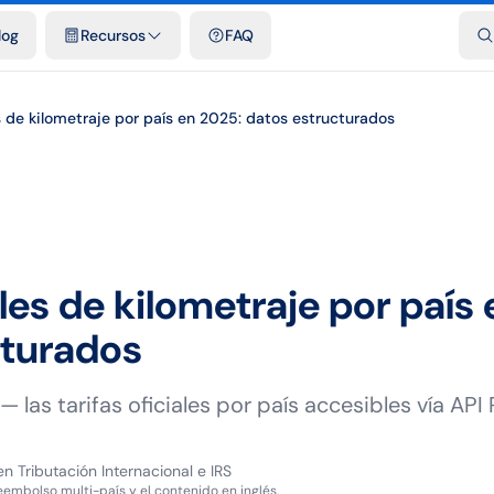
dades
Plantillas y hojas de cálculo gratis
Comparativos
Tarifas o
log
Recursos
FAQ
es de kilometraje por país en 2025: datos estructurados
ales de kilometraje por país
cturados
las tarifas oficiales por país accesibles vía API 
en Tributación Internacional e IRS
reembolso multi-país y el contenido en inglés.