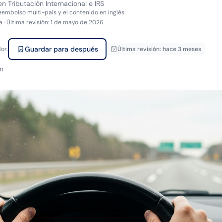
en Tributación Internacional e IRS
reembolso multi-país y el contenido en inglés.
a
·
Última revisión
:
1 de mayo de 2026
Guardar para después
or.
Última revisión
:
hace 3 meses
n