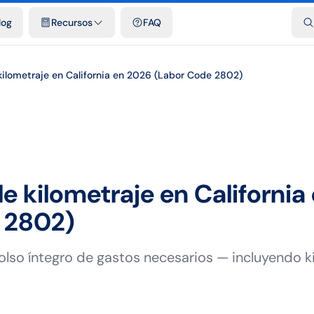
dades
Plantillas y hojas de cálculo gratis
Comparativos
Tarifas o
log
Recursos
FAQ
ilometraje en California en 2026 (Labor Code 2802)
 kilometraje en California
 2802)
olso íntegro de gastos necesarios — incluyendo 