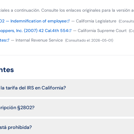
iciales a continuación. Consulte los enlaces originales para la versión a
02 — Indemnification of employee
—
California Legislature
(
Consult
oppers, Inc. (2007) 42 Cal.4th 554
—
California Supreme Court
(
Co
tes
—
Internal Revenue Service
(
Consultado el
:
2026-05-01
)
ntes
 tarifa del IRS en California?
scripción §2802?
stá prohibida?