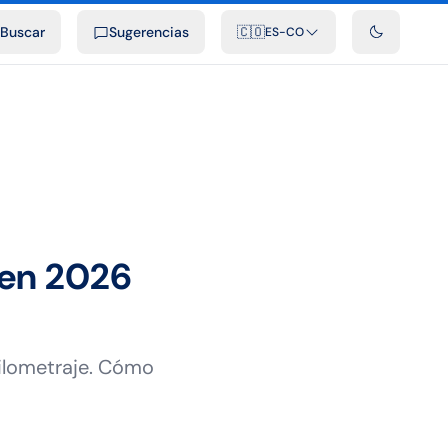
ficiales
Podcast
Videos
Desarrolladores
Integraciones
FAQ
Buscar
Sugerencias
🇨🇴
ES-CO
 en 2026
kilometraje. Cómo