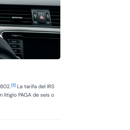
[
1
]
2802.
La tarifa del IRS
 litigio PAGA de seis o