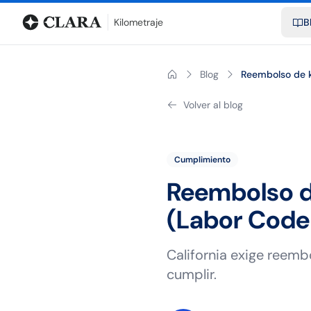
Blog
Calculadora de kilometraje
Glosario
Distancias entre ciu
Kilometraje
B
Blog
Reembolso de k
Volver al blog
Cumplimiento
Reembolso de
(Labor Code
California exige reemb
cumplir.