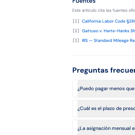
Fuentes
Este artículo cita las fuentes of
[
1
]
California Labor Code §28
[
2
]
Gattuso v. Harte-Hanks Sh
[
3
]
IRS — Standard Mileage Ra
Preguntas frecue
¿Puedo pagar menos que la
¿Cuál es el plazo de pre
¿La asignación mensual e