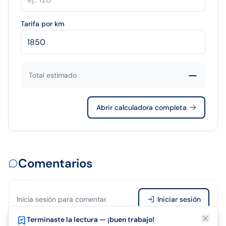
Tarifa por km
—
Total estimado
Abrir calculadora completa
Comentarios
Inicia sesión para comentar.
Iniciar sesión
¿Te está gustando el artículo?
Terminaste la lectura — ¡buen trabajo!