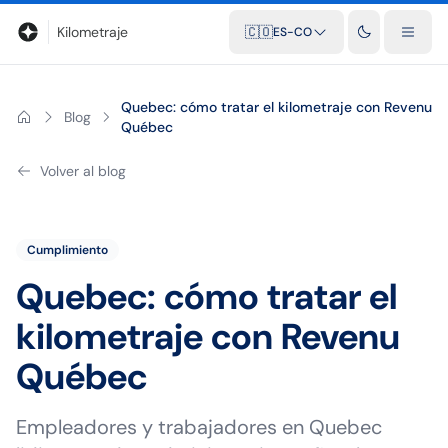
Blog
Calculadora de kilometraje
Glosario
Distancias entre ciu
Kilometraje
🇨🇴
ES-CO
Quebec: cómo tratar el kilometraje con Revenu
Blog
Québec
Volver al blog
Cumplimiento
Quebec: cómo tratar el
kilometraje con Revenu
Québec
Empleadores y trabajadores en Quebec