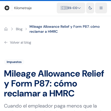
Blog
Calculadora de kilometraje
Glosario
Distancias entre ciu
Kilometraje
🇨🇴
ES-CO
Mileage Allowance Relief y Form P87: cómo
Blog
reclamar a HMRC
Volver al blog
Impuestos
Mileage Allowance Relief
y Form P87: cómo
reclamar a HMRC
Cuando el empleador paga menos que la