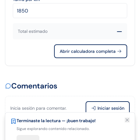
—
Total estimado
Abrir calculadora completa
Comentarios
Inicia sesión para comentar.
Iniciar sesión
¿Te está gustando el artículo?
Terminaste la lectura — ¡buen trabajo!
Guárdalo para terminar de leer después.
Sigue explorando contenido relacionado.
Sé el primero en comentar.