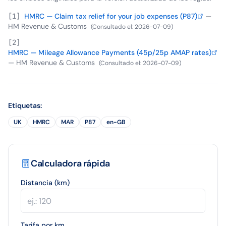
[
1
]
HMRC — Claim tax relief for your job expenses (P87)
—
HM Revenue & Customs
(
Consultado el
:
2026-07-09
)
[
2
]
HMRC — Mileage Allowance Payments (45p/25p AMAP rates)
—
HM Revenue & Customs
(
Consultado el
:
2026-07-09
)
Etiquetas
:
UK
HMRC
MAR
P87
en-GB
Calculadora rápida
Distancia (km)
Tarifa por km