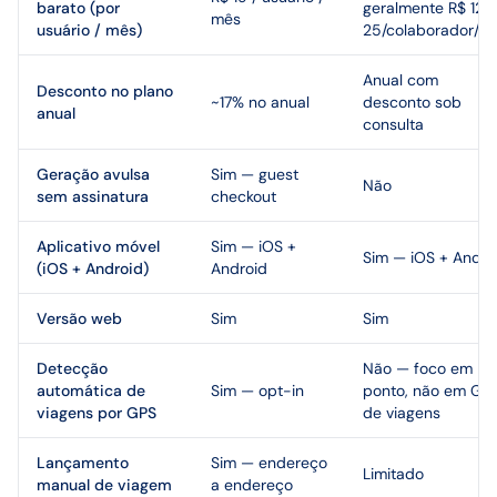
barato (por
geralmente R$ 12-
mês
usuário / mês)
25/colaborador/m
Anual com
Desconto no plano
~17% no anual
desconto sob
anual
consulta
Geração avulsa
Sim — guest
Não
sem assinatura
checkout
Aplicativo móvel
Sim — iOS +
Sim — iOS + Andro
(iOS + Android)
Android
Versão web
Sim
Sim
Detecção
Não — foco em
automática de
Sim — opt-in
ponto, não em GP
viagens por GPS
de viagens
Lançamento
Sim — endereço
Limitado
manual de viagem
a endereço