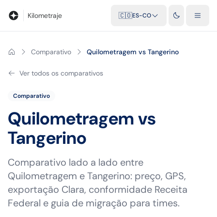
Blog
Calculadora de kilometraje
Glosario
Distancias entre ciu
Kilometraje
🇨🇴
ES-CO
Comparativo
Quilometragem vs Tangerino
Ver todos os comparativos
Comparativo
Quilometragem vs
Tangerino
Comparativo lado a lado entre
Quilometragem e Tangerino: preço, GPS,
exportação Clara, conformidade Receita
Federal e guia de migração para times.