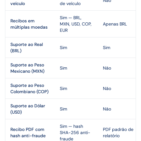
Não
veículo
de veículo
Sim — BRL,
Recibos em
MXN, USD, COP,
Apenas BRL
múltiplas moedas
EUR
Suporte ao Real
Sim
Sim
(BRL)
Suporte ao Peso
Sim
Não
Mexicano (MXN)
Suporte ao Peso
Sim
Não
Colombiano (COP)
Suporte ao Dólar
Sim
Não
(USD)
Sim — hash
Recibo PDF com
PDF padrão de
SHA-256 anti-
hash anti-fraude
relatório
fraude