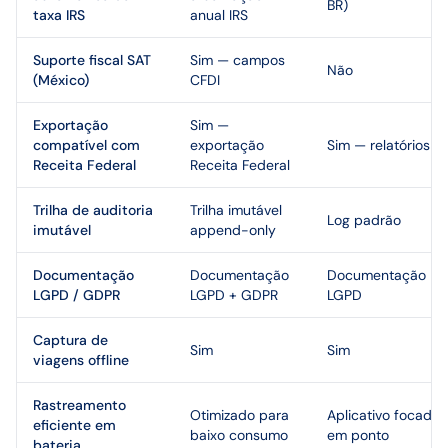
BR)
taxa IRS
anual IRS
Suporte fiscal SAT
Sim — campos
Não
(México)
CFDI
Exportação
Sim —
compatível com
exportação
Sim — relatórios C
Receita Federal
Receita Federal
Trilha de auditoria
Trilha imutável
Log padrão
imutável
append-only
Documentação
Documentação
Documentação
LGPD / GDPR
LGPD + GDPR
LGPD
Captura de
Sim
Sim
viagens offline
Rastreamento
Otimizado para
Aplicativo focado
eficiente em
baixo consumo
em ponto
bateria