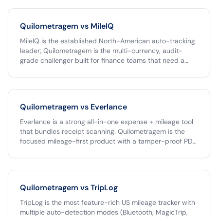
Quilometragem vs
MileIQ
MileIQ is the established North-American auto-tracking
leader; Quilometragem is the multi-currency, audit-
grade challenger built for finance teams that need a
tamper-proof archive and one-click Clara export. If your
team operates only in USD, MileIQ is a fine choice. If you
operate across the Americas, run reimbursements
through Clara, or need an unlimited free tier,
Quilometragem vs
Everlance
Quilometragem is the better fit.
Everlance is a strong all-in-one expense + mileage tool
that bundles receipt scanning. Quilometragem is the
focused mileage-first product with a tamper-proof PDF,
native Clara CSV, and unlimited free individual receipts.
Pick Everlance if you want one app to capture both
mileage and paper receipts; pick Quilometragem if your
team's pain is the mileage workflow specifically and you
Quilometragem vs
TripLog
already have an expense tool.
TripLog is the most feature-rich US mileage tracker with
multiple auto-detection modes (Bluetooth, MagicTrip,