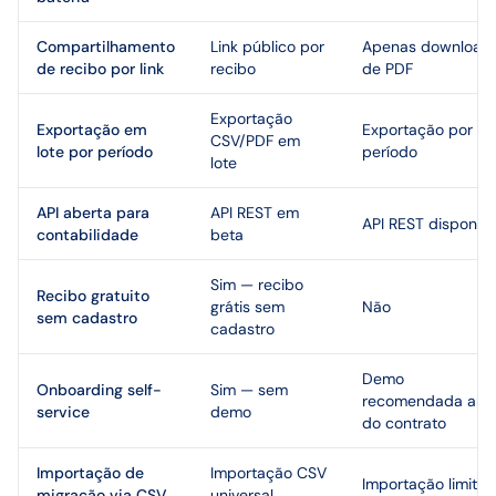
Compartilhamento
Link público por
Apenas download
de recibo por link
recibo
de PDF
Exportação
Exportação em
Exportação por
CSV/PDF em
lote por período
período
lote
API aberta para
API REST em
API REST disponíve
contabilidade
beta
Sim — recibo
Recibo gratuito
grátis sem
Não
sem cadastro
cadastro
Demo
Onboarding self-
Sim — sem
recomendada ant
service
demo
do contrato
Importação de
Importação CSV
Importação limita
migração via CSV
universal