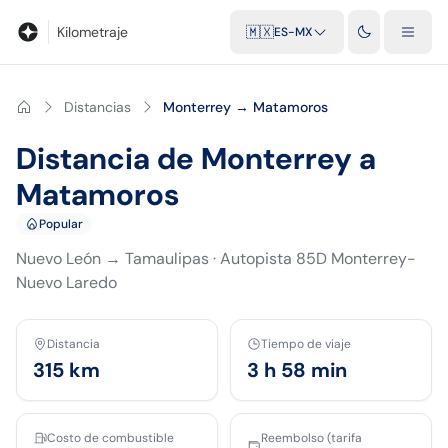
Blog
Calculadora de kilometraje
Glosario
Distancias entre ciu
Kilometraje
🇲🇽
ES-MX
Distancias
Monterrey → Matamoros
Distancia de Monterrey a
Matamoros
Popular
Nuevo León
→
Tamaulipas
·
Autopista 85D Monterrey-
Nuevo Laredo
Distancia
Tiempo de viaje
315
km
3 h 58 min
Costo de combustible
Reembolso (tarifa