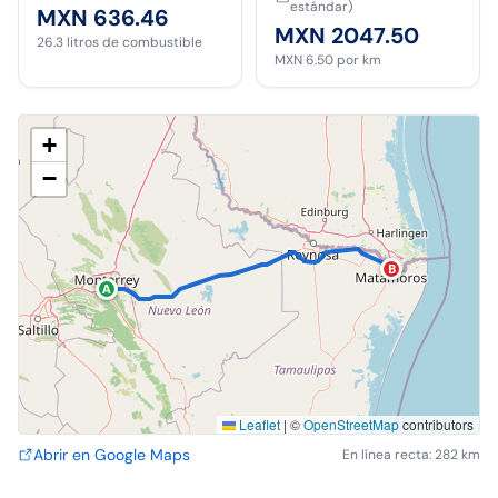
estándar)
MXN 636.46
MXN 2047.50
26.3
litros de combustible
MXN 6.50
por km
+
−
B
A
Leaflet
|
©
OpenStreetMap
contributors
Abrir en Google Maps
En línea recta: 282 km