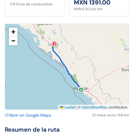
MXN 1391.00
17.8
litros de combustible
MXN 6.50
por km
+
−
B
A
Leaflet
|
©
OpenStreetMap
contributors
Abrir en Google Maps
En línea recta: 199 km
Resumen de la ruta