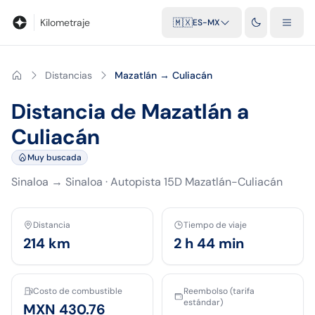
Blog
Calculadora de kilometraje
Glosario
Distancias entre ciu
Kilometraje
🇲🇽
ES-MX
Distancias
Mazatlán → Culiacán
Distancia de Mazatlán a
Culiacán
Muy buscada
Sinaloa
→
Sinaloa
·
Autopista 15D Mazatlán-Culiacán
Distancia
Tiempo de viaje
214
km
2 h 44 min
Costo de combustible
Reembolso (tarifa
estándar)
MXN 430.76