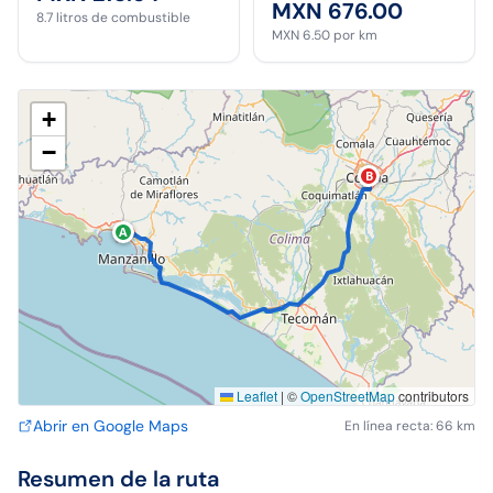
MXN 676.00
8.7
litros de combustible
MXN 6.50
por km
+
−
B
A
Leaflet
|
©
OpenStreetMap
contributors
Abrir en Google Maps
En línea recta: 66 km
Resumen de la ruta