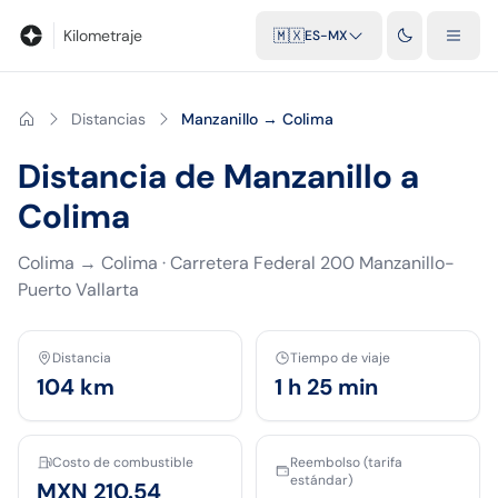
Blog
Calculadora de kilometraje
Glosario
Distancias entre ciu
Kilometraje
🇲🇽
ES-MX
Distancias
Manzanillo → Colima
Distancia de Manzanillo a
Colima
Colima
→
Colima
·
Carretera Federal 200 Manzanillo-
Puerto Vallarta
Distancia
Tiempo de viaje
104
km
1 h 25 min
Costo de combustible
Reembolso (tarifa
estándar)
MXN 210.54