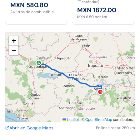
estándar)
MXN 580.80
MXN 1872.00
24
litros de combustible
MXN 6.50
por km
+
−
A
B
Leaflet
|
©
OpenStreetMap
contributors
Abrir en Google Maps
En línea recta: 250 km