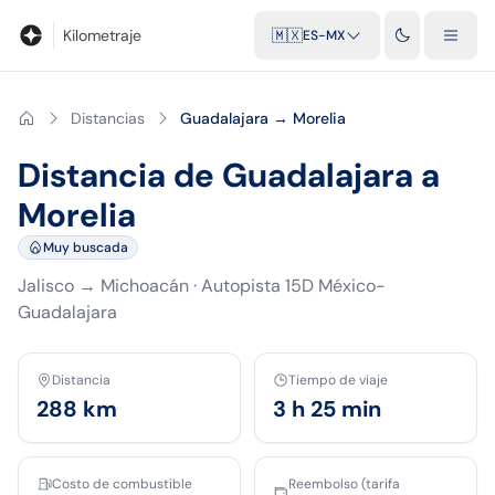
Blog
Calculadora de kilometraje
Glosario
Distancias entre ciu
Kilometraje
🇲🇽
ES-MX
Distancias
Guadalajara → Morelia
Distancia de Guadalajara a
Morelia
Muy buscada
Jalisco
→
Michoacán
·
Autopista 15D México-
Guadalajara
Distancia
Tiempo de viaje
288
km
3 h 25 min
Costo de combustible
Reembolso (tarifa