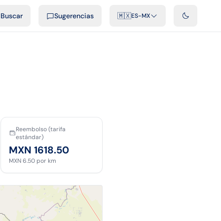
cast
Videos
Desarrolladores
Integraciones
FAQ
Buscar
Sugerencias
🇲🇽
ES-MX
Reembolso (tarifa
estándar)
MXN 1618.50
MXN 6.50
por km