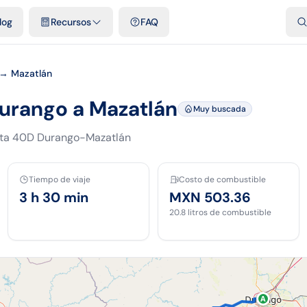
dades
Plantillas y hojas gratis
Comparativos
Tarifas oficiales
Pod
log
Recursos
FAQ
→ Mazatlán
Durango a Mazatlán
Muy buscada
sta 40D Durango-Mazatlán
Tiempo de viaje
Costo de combustible
3 h 30 min
MXN 503.36
20.8
litros de combustible
A