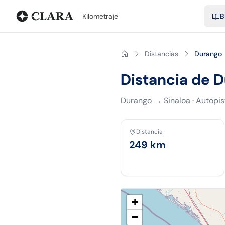
Blog
Calculadora de kilometraje
Glosario
Distancias entre ciu
Kilometraje
B
Distancias
Durango 
Distancia de 
Durango
→
Sinaloa
·
Autopi
Distancia
249
km
+
−