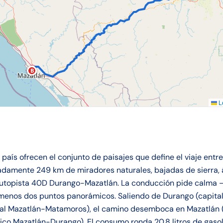
B
Le
país ofrecen el conjunto de paisajes que define el viaje ent
adamente 249 km de miradores naturales, bajadas de sierra, 
Autopista 40D Durango-Mazatlán. La conducción pide calma —
 menos dos puntos panorámicos. Saliendo de Durango (capita
sal Mazatlán-Matamoros), el camino desemboca en Mazatlán (p
co Mazatlán-Durango). El consumo ronda 20.8 litros de gaso