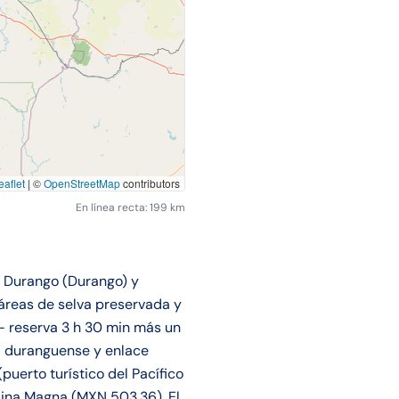
aflet
|
©
OpenStreetMap
contributors
En línea recta: 199 km
re Durango (Durango) y
áreas de selva preservada y
 reserva 3 h 30 min más un
l duranguense y enlace
uerto turístico del Pacífico
lina Magna (MXN 503.36). El