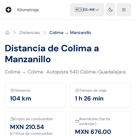
Blog
Calculadora de kilometraje
Glosario
Distancias entre ciu
Kilometraje
🇲🇽
ES-MX
Distancias
Colima → Manzanillo
Distancia de Colima a
Manzanillo
Colima
→
Colima
·
Autopista 54D Colima-Guadalajara
Distancia
Tiempo de viaje
104
km
1 h 26 min
Costo de combustible
Reembolso (tarifa
estándar)
MXN 210.54
MXN 676.00
8.7
litros de combustible