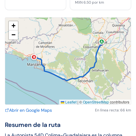
MXN 6.50
por km
+
−
A
B
Leaflet
|
©
OpenStreetMap
contributors
Abrir en Google Maps
En línea recta: 66 km
Resumen de la ruta
La Autopista 54D Colima-Guadalajara es la columna