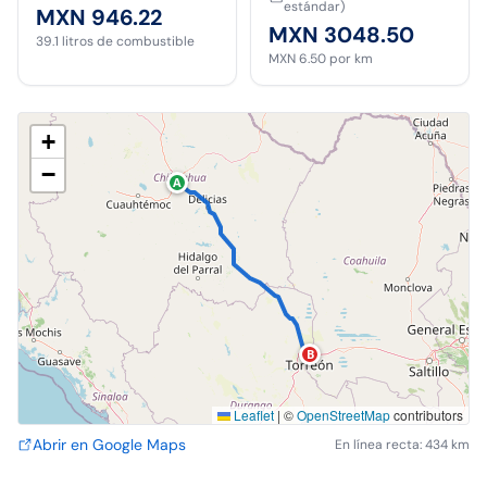
estándar)
MXN 946.22
MXN 3048.50
39.1
litros de combustible
MXN 6.50
por km
+
−
A
B
Leaflet
|
©
OpenStreetMap
contributors
Abrir en Google Maps
En línea recta: 434 km