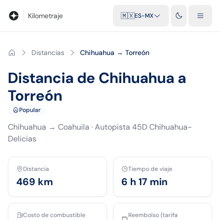
Blog
Calculadora de kilometraje
Glosario
Distancias entre ciu
Kilometraje
🇲🇽
ES-MX
Distancias
Chihuahua → Torreón
Distancia de Chihuahua a
Torreón
Popular
Chihuahua
→
Coahuila
·
Autopista 45D Chihuahua-
Delicias
Distancia
Tiempo de viaje
469
km
6 h 17 min
Costo de combustible
Reembolso (tarifa