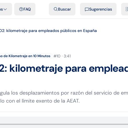
dades
Plantillas y hojas de cálculo gratis
Comparativos
Tarifas o
os
FAQ
Buscar
Sugerencias

2: kilometraje para empleados públicos en España
#
10
·
3:41
o de Kilometraje en 10 Minutos
: kilometraje para emplea
ula los desplazamientos por razón del servicio de e
o con el límite exento de la AEAT.