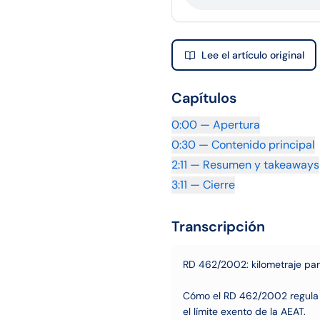
Lee el artículo original
Capítulos
0:00
—
Apertura
0:30
—
Contenido principal
2:11
—
Resumen y takeaways
3:11
—
Cierre
Transcripción
RD 462/2002: kilometraje pa
Cómo el RD 462/2002 regula l