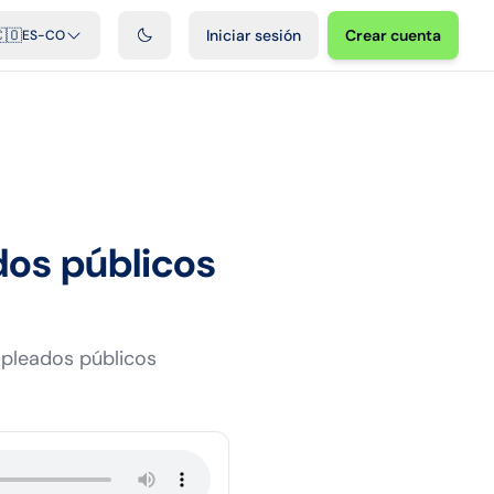
ficiales
Podcast
Videos
Desarrolladores
Integraciones
FAQ
🇴
Iniciar sesión
Crear cuenta
ES-CO
dos públicos
mpleados públicos