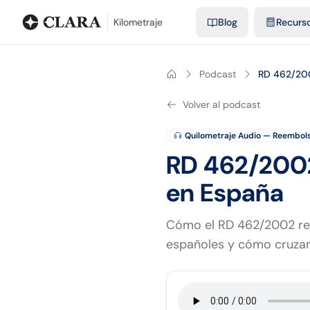
Blog
Calculadora de kilometraje
Glosario
Distancias entre ciu
Kilometraje
Blog
Recurs
Podcast
RD 462/200
Volver al podcast
Quilometraje Audio — Reembols
RD 462/2002
en España
Cómo el RD 462/2002 reg
españoles y cómo cruzarl