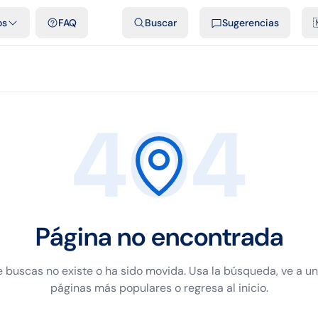
dades
Plantillas y hojas gratis
Comparativos
Tarifas oficiales
Pod
os
FAQ
Buscar
Sugerencias

404
Página no encontrada
 buscas no existe o ha sido movida. Usa la búsqueda, ve a u
páginas más populares o regresa al inicio.