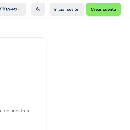
cast
Videos
Desarrolladores
Integraciones
FAQ
🇽
Iniciar sesión
Crear cuenta
ES-MX
na de nuestras