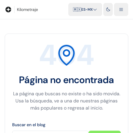
Blog
Calculadora de kilometraje
Glosario
Distancias entre ciu
Kilometraje
🇲🇽
ES-MX
404
Página no encontrada
La página que buscas no existe o ha sido movida.
Usa la búsqueda, ve a una de nuestras páginas
más populares o regresa al inicio.
Buscar en el blog