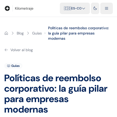
Blog
Calculadora de kilometraje
Glosario
Distancias entre ciu
Kilometraje
🇨🇴
ES-CO
Políticas de reembolso corporativo:
Blog
Guías
la guía pilar para empresas
modernas
Volver al blog
Guías
Políticas de reembolso
corporativo: la guía pilar
para empresas
modernas